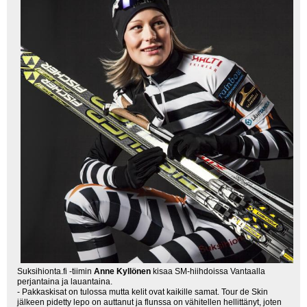
Suksihionta.fi -tiimin
Anne Kyllönen
kisaa SM-hiihdoissa Vantaalla
perjantaina ja lauantaina.
- Pakkaskisat on tulossa mutta kelit ovat kaikille samat. Tour de Skin
jälkeen pidetty lepo on auttanut ja flunssa on vähitellen hellittänyt, joten